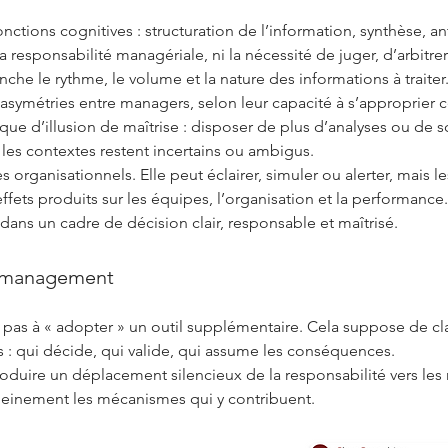
onctions cognitives : structuration de l’information, synthèse, an
la responsabilité managériale, ni la nécessité de juger, d’arbit
nche le rythme, le volume et la nature des informations à traiter
asymétries entre managers, selon leur capacité à s’approprier c
sque d’illusion de maîtrise : disposer de plus d’analyses ou de 
 les contextes restent incertains ou ambigus.
s organisationnels. Elle peut éclairer, simuler ou alerter, mais l
ts produits sur les équipes, l’organisation et la performance.
IA dans un cadre de décision clair, responsable et maîtrisé.
e management
 pas à « adopter » un outil supplémentaire. Cela suppose de clar
 : qui décide, qui valide, qui assume les conséquences.
à produire un déplacement silencieux de la responsabilité vers 
 pleinement les mécanismes qui y contribuent.