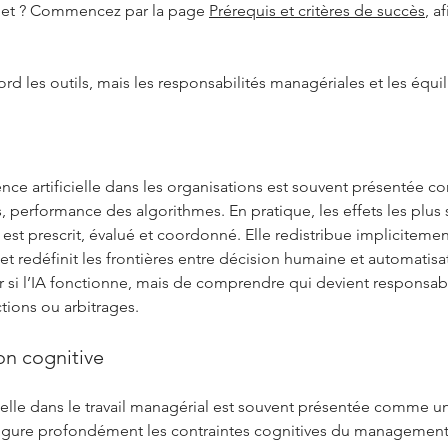
sujet ? Commencez par la page
Prérequis et critères de succès
, a
rd les outils, mais les responsabilités managériales et les équil
gence artificielle dans les organisations est souvent présentée
 performance des algorithmes. En pratique, les effets les plus s
l est prescrit, évalué et coordonné. Elle redistribue impliciteme
redéfinit les frontières entre décision humaine et automatisa
r si l’IA fonctionne, mais de comprendre qui devient responsa
ions ou arbitrages.
on cognitive
ficielle dans le travail managérial est souvent présentée comme 
onfigure profondément les contraintes cognitives du managemen