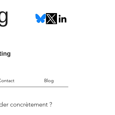
g
ting
Contact
Blog
ider concrètement ?