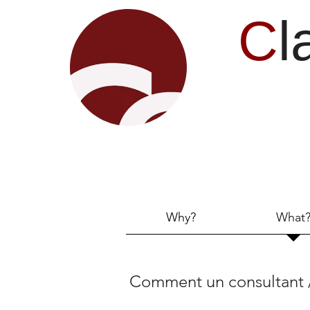
C
l
Why?
What
Comment un consultant /