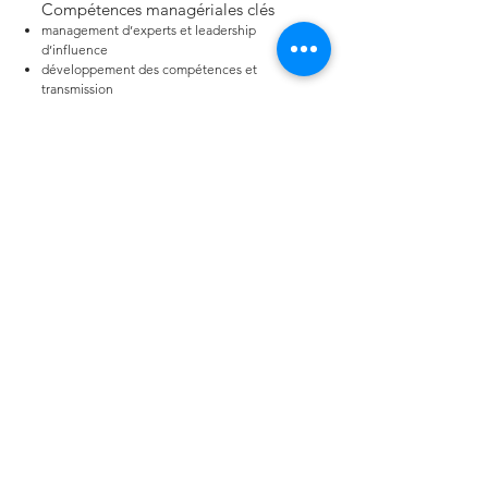
Compétences managériales clés
management d’experts et leadership
d’influence
développement des compétences et
transmission
pilotage de la performance et de la
rentabilité
gestion de la relation client
conduite du changement culturel
Comment Clava Consulting
accompagne ce secteur
✔ aider les managers à concilier expertise et
management
✔ structurer les pratiques managériales dans
des organisations d’experts
✔ améliorer la coopération et le partage des
connaissances
✔ accompagner les transformations des
modèles de services
Pourquoi une expertise sectorielle ?
Parce que la performance repose sur la
capacité à transformer l’expertise individuelle