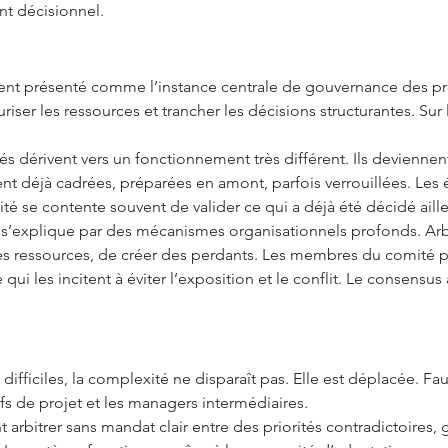
nt décisionnel.
ent présenté comme l’instance centrale de gouvernance des proje
curiser les ressources et trancher les décisions structurantes. Sur l
s dérivent vers un fonctionnement très différent. Ils devienn
nt déjà cadrées, préparées en amont, parfois verrouillées. Les é
mité se contente souvent de valider ce qui a déjà été décidé aille
lle s’explique par des mécanismes organisationnels profonds. A
r des ressources, de créer des perdants. Les membres du comit
 qui les incitent à éviter l’exposition et le conflit. Le consen
 difficiles, la complexité ne disparaît pas. Elle est déplacée. F
hefs de projet et les managers intermédiaires.
 arbitrer sans mandat clair entre des priorités contradictoires, 