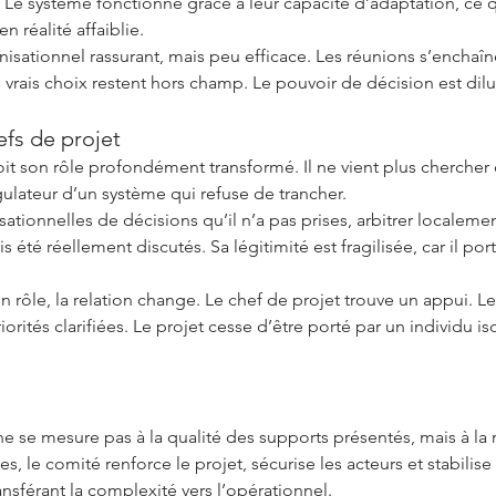
 Le système fonctionne grâce à leur capacité d’adaptation, ce qu
n réalité affaiblie.
nisationnel rassurant, mais peu efficace. Les réunions s’enchaîn
vrais choix restent hors champ. Le pouvoir de décision est dilu
fs de projet
it son rôle profondément transformé. Il ne vient plus chercher d
égulateur d’un système qui refuse de trancher.
ationnelles de décisions qu’il n’a pas prises, arbitrer localemen
 été réellement discutés. Sa légitimité est fragilisée, car il po
rôle, la relation change. Le chef de projet trouve un appui. Les
riorités clarifiées. Le projet cesse d’être porté par un individu 
ne se mesure pas à la qualité des supports présentés, mais à la 
es, le comité renforce le projet, sécurise les acteurs et stabilise 
nsférant la complexité vers l’opérationnel.