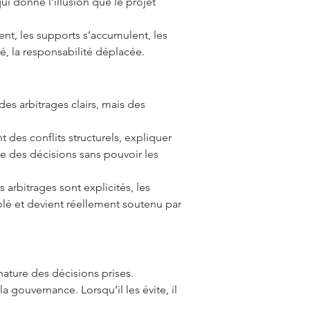
i donne l’illusion que le projet
ent, les supports s’accumulent, les
é, la responsabilité déplacée.
es arbitrages clairs, mais des
t des conflits structurels, expliquer
rte des décisions sans pouvoir les
 arbitrages sont explicités, les
isolé et devient réellement soutenu par
nature des décisions prises.
la gouvernance. Lorsqu’il les évite, il