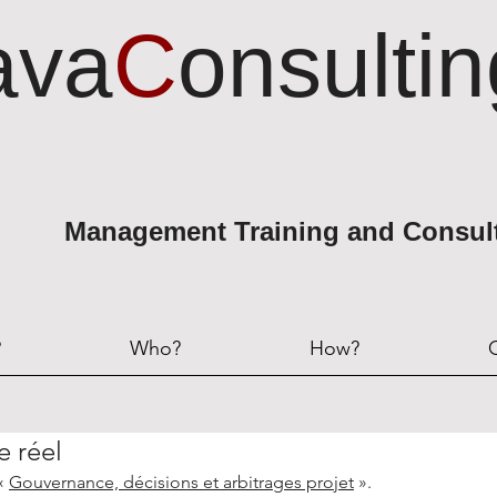
ava
C
onsultin
Management Training and Consul
?
Who?
How?
e réel
 «
Gouvernance, décisions et arbitrages projet
».