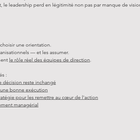
ut, le leadership perd en légitimité non pas par manque de visio
hoisir une orientation.
ganisationnels — et les assumer.
ment
le rôle réel des équipes de direction
.
és :
e décision reste inchangé
s une bonne exécution
atégie pour les remettre au cœur de l'action
nement managérial