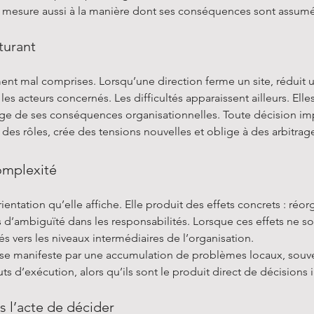
e mesure aussi à la manière dont ses conséquences sont assum
turant
ent mal comprises. Lorsqu’une direction ferme un site, réduit 
es acteurs concernés. Les difficultés apparaissent ailleurs. Ell
arge de ses conséquences organisationnelles. Toute décision impo
t des rôles, crée des tensions nouvelles et oblige à des arbitra
complexité
rientation qu’elle affiche. Elle produit des effets concrets : réo
s d’ambiguïté dans les responsabilités. Lorsque ces effets ne so
rés vers les niveaux intermédiaires de l’organisation.
 Il se manifeste par une accumulation de problèmes locaux, sou
ts d’exécution, alors qu’ils sont le produit direct de décisions
s l’acte de décider