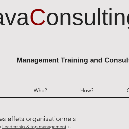
ava
C
onsultin
Management Training and Consul
?
Who?
How?
es effets organisationnels
 «
Leadership & top management
».