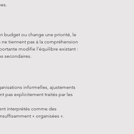
ées.
un budget ou change une priorité, le
es ne tiennent pas à la compréhension
rtante modifie l’équilibre existant :
ges secondaires.
rganisations informelles, ajustements
nt pas explicitement traités par les
vent interprétés comme des
 insuffisamment « organisées ».