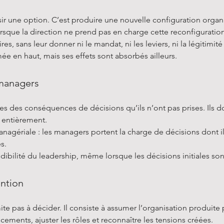
ir une option. C’est produire une nouvelle configuration organi
orsque la direction ne prend pas en charge cette reconfiguratio
, sans leur donner ni le mandat, ni les leviers, ni la légitimit
e en haut, mais ses effets sont absorbés ailleurs.
 managers
des conséquences de décisions qu’ils n’ont pas prises. Ils doiv
s entièrement.
agériale : les managers portent la charge de décisions dont ils 
s.
dibilité du leadership, même lorsque les décisions initiales sont
ention
 pas à décider. Il consiste à assumer l’organisation produite par
ncements, ajuster les rôles et reconnaître les tensions créées.