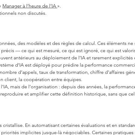
 «
Manager à l’heure de l’IA
».
tionnels non discutés.
onnées, des modèles et des règles de calcul. Ces éléments ne s
 précis — ce qui est mesuré, ce qui est ignoré, ce qui est valo
uvent antérieurs au déploiement de l’IA et rarement explicité
système d’IA est déployé pour prédire la performance commerci
ombre d’appels, taux de transformation, chiffre d’affaires gé
on client, la coopération entre équipes.
l’IA, mais de l’organisation : depuis des années, la performan
 reproduire et amplifier cette définition historique, sans que ce
es cristallise. En automatisant certaines évaluations et en standa
priorités implicites jusque-là négociables. Certaines pratiques 