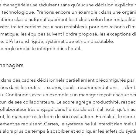
 managériales se réduisent sans qu’aucune décision explicite n’a
 technologique. Prenons encore un exemple : dans une organisat
orithme classe automatiquement les tickets selon leur rentabilit
ster, traiter certains cas « non rentables » pour des raisons d’
omatique, les équipes suivent l’ordre proposé, les exceptions d
le. L’IA la rend rigide, systématique et non discutable.
e règle implicite intégrée dans l’outil.
 managers
ans des cadres décisionnels partiellement préconfigurés par le
grées dans les outils — scores, seuils, recommandations — dont
iveau. Continuons avec un exemple : un manager reçoit chaque 
un de ses collaborateurs. Le score agrège productivité, respec
ollaborateur très engagé dans l’entraide est mal noté, qu'un aut
t, le manager reste libre de son évaluation. En réalité, le score
gement se réduisent. Certes, le système ne lui interdit rien mais 
alors plus de temps à absorber et expliquer les effets du syst