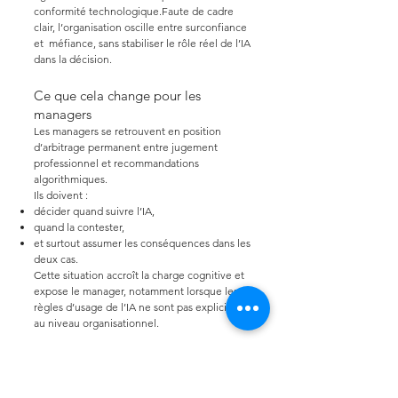
conformité technologique.Faute de cadre
clair, l’organisation oscille entre surconfiance
et méfiance, sans stabiliser le rôle réel de l’IA
dans la décision.
Ce que cela change pour les
managers
Les managers se retrouvent en position
d’arbitrage permanent entre jugement
professionnel et recommandations
algorithmiques.
Ils doivent :
décider quand suivre l’IA,
quand la contester,
et surtout assumer les conséquences dans les
deux cas.
Cette situation accroît la charge cognitive et
expose le manager, notamment lorsque les
règles d’usage de l’IA ne sont pas explicitées
au niveau organisationnel.
En synthèse
Décider avec l’IA ne consiste pas à choisir un